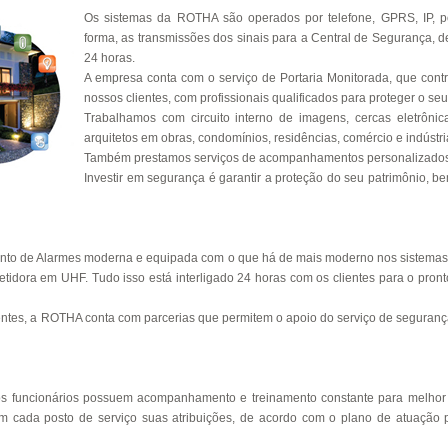
Os sistemas da ROTHA são operados por telefone, GPRS, IP, por 
forma, as transmissões dos sinais para a Central de Segurança, d
24 horas.
A empresa conta com o serviço de Portaria Monitorada, que con
nossos clientes, com profissionais qualificados para proteger o seu
Trabalhamos com circuito interno de imagens, cercas eletrôni
arquitetos em obras, condomínios, residências, comércio e indústri
Também prestamos serviços de acompanhamentos personalizados
Investir em segurança é garantir a proteção do seu patrimônio, b
to de Alarmes moderna e equipada com o que há de mais moderno nos sistemas 
idora em UHF. Tudo isso está interligado 24 horas com os clientes para o pron
tes, a ROTHA conta com parcerias que permitem o apoio do serviço de segurança
sos funcionários possuem acompanhamento e treinamento constante para melh
m cada posto de serviço suas atribuições, de acordo com o plano de atuação 